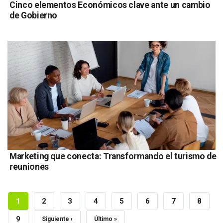
Cinco elementos Económicos clave ante un cambio
de Gobierno
Marketing que conecta: Transformando el turismo de
reuniones
Paginación
Página
1
Page
2
Page
3
Page
4
Page
5
Page
6
Page
7
Page
8
Actual
Page
9
Siguiente
Siguiente ›
Última
Último »