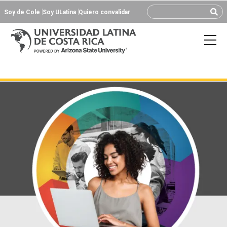
Soy de Cole
Soy ULatina
Quiero convalidar