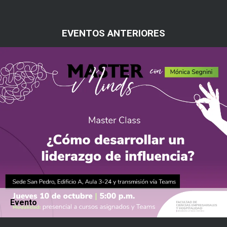
EVENTOS ANTERIORES
to
Even