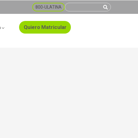
800-ULATINA
Quiero Matricular
a