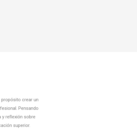
 propósito crear un
ofesional. Pensando
a y reﬂexión sobre
cación superior.