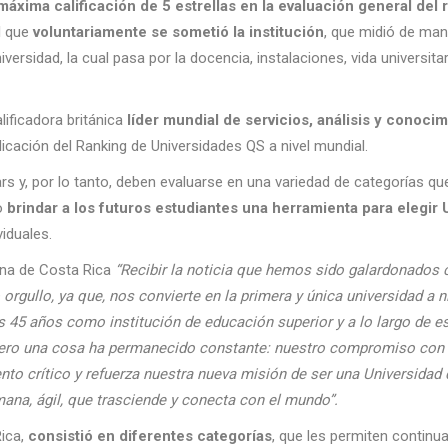
áxima calificación de 5 estrellas en la evaluación general del 
al que
voluntariamente se sometió la institución
, que
midió de mane
ersidad, la cual pasa por la docencia, instalaciones, vida universitar
ificadora británica
líder mundial de servicios, análisis y conocim
icación del Ranking de Universidades QS a nivel mundial.
rs y, por lo tanto, deben evaluarse en una variedad de categorías q
vo
brindar a los futuros estudiantes una herramienta para elegir 
iduales.
ina de Costa Rica
“Recibir la noticia que hemos sido galardonados
rgullo, ya que, nos convierte en la primera y única universidad a n
 45 años como institución de educación superior y a lo largo de e
ero una cosa ha permanecido constante: nuestro compromiso con 
to crítico y
refuerza nuestra nueva misión de ser una Universidad
ana, ágil, que trasciende y conecta con el mundo”.
Rica,
consistió en diferentes categorías
, que les permiten continua