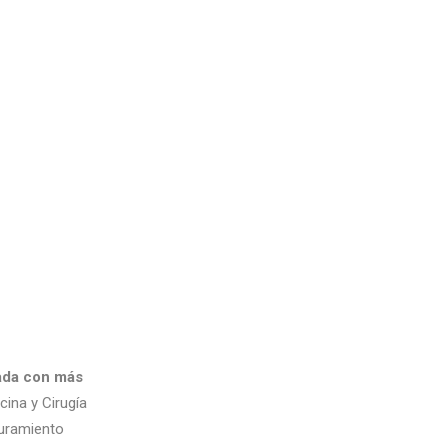
vada con más
icina y Cirugía
guramiento