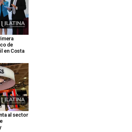
rimera
ico de
til en Costa
nta al sector
e
y