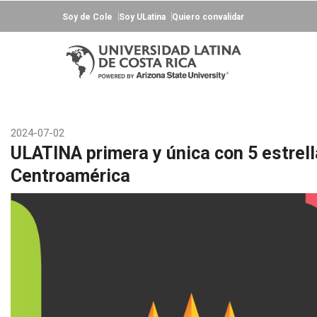
Soy de Cole
Soy ULatina
Quiero convalidar
2024-07-02
ULATINA primera y única con 5 estrell
Centroamérica