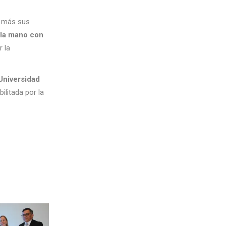
n más sus
 la mano con
r la
Universidad
abilitada por la