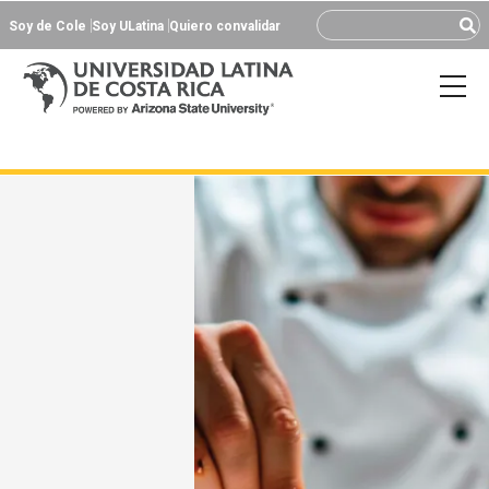
Soy de Cole
Soy ULatina
Quiero convalidar
BACHILLERATO EN
GASTRONOMÍA
Convertí tu pasión por la cocina en excelencia
en la única U con el respaldo Le Cordon Bleu